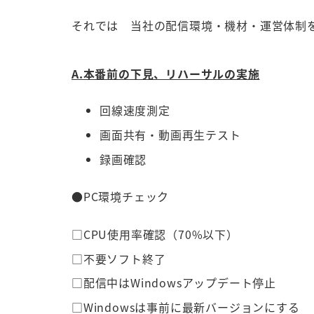
それでは 当社の配信環境・機材・運営体制
A.本番前の下見、リハーサルの実施
回線速度測定
画面共有・動画再生テスト
録画確認
●PC環境チェック
□CPU使用率確認（70%以下）
□不要ソフト終了
□配信中はWindowsアップデート停止
□Windowsは事前に最新バージョンにする