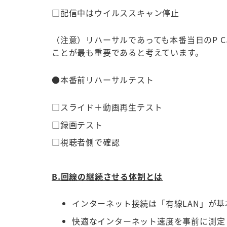
□配信中はウイルススキャン停止
（注意）リハーサルであっても本番当日のP 
ことが最も重要であると考えています。
●本番前リハーサルテスト
□スライド＋動画再生テスト
□録画テスト
□視聴者側で確認
B.回線の継続させる体制とは
インターネット接続は「有線LAN」が基本
快適なインターネット速度を事前に測定（